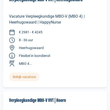
Vacature Verpleegkundige MBO-V (MBO 4) |
Heerhugowaard | HappyNurse
€ 2981 - € 4245
8 - 36 uur
Heerhugowaard
Flexibel in loondienst
MBO 4...
Bekijk vacature
Verpleegkundige MBO‑V VVT | Hoorn