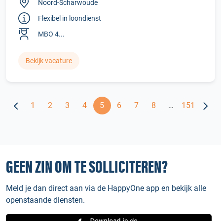
Noord-Scharwoude
Flexibel in loondienst
MBO 4...
Bekijk vacature
1
2
3
4
5
6
7
8
…
151
GEEN ZIN OM TE SOLLICITEREN?
Meld je dan direct aan via de HappyOne app en bekijk alle
openstaande diensten.