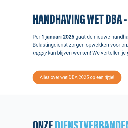
HANDHAVING WET DBA 
Per
1 januari 2025
gaat de nieuwe handha
Belastingdienst zorgen opwekken voor on
happy
kan blijven werken! We vertellen j
Alles over wet DBA 2025 op een rijtje!
ONZE
DIENSTVERBANDE