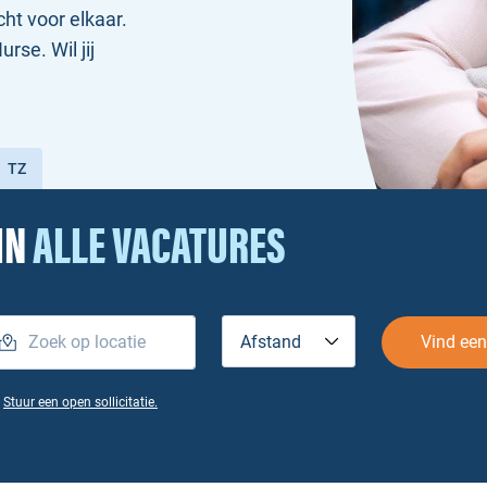
cht voor elkaar.
se. Wil jij
!
TZ
IN
ALLE VACATURES
Afstand
Vind een
?
Stuur een open sollicitatie.