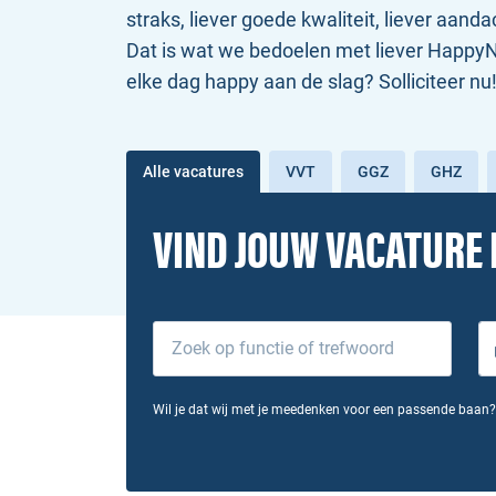
straks, liever goede kwaliteit, liever aanda
Dat is wat we bedoelen met liever HappyNur
elke dag happy aan de slag? Solliciteer nu
Alle vacatures
VVT
GGZ
GHZ
VIND JOUW VACATURE 
Wil je dat wij met je meedenken voor een passende baan