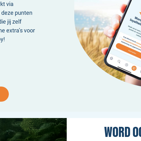
kt via
 deze punten
e jij zelf
ne extra’s voor
py!
WORD O