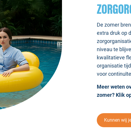
ZORGORG
De zomer breng
extra druk op 
zorgorganisati
niveau te blij
kwalitatieve 
organisatie t
voor continuït
Meer weten ov
zomer? Klik op
Kunnen wij j