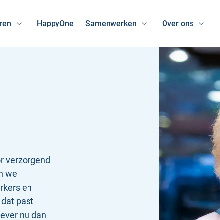
ren
HappyOne
Samenwerken
Over ons
or verzorgend
en we
erkers en
 dat past
liever nu dan