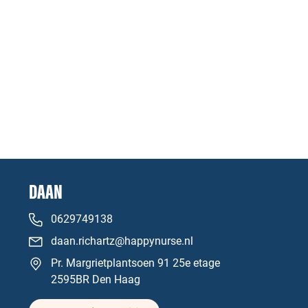
DAAN
0629749138
daan.richartz@happynurse.nl
Pr. Margrietplantsoen 91 25e etage
2595BR Den Haag