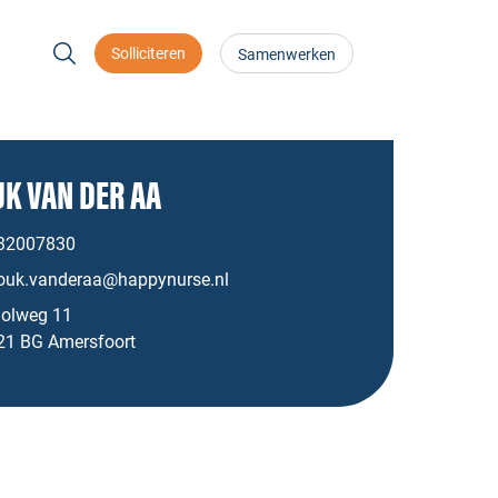
Solliciteren
Samenwerken
K VAN DER AA
32007830
ouk.vanderaa@happynurse.nl
golweg 11
21 BG Amersfoort