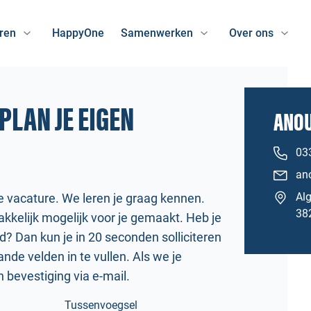
ren
HappyOne
Samenwerken
Over ons
PLAN JE EIGEN
ANOU
03
an
Al
e vacature. We leren je graag kennen.
38
kkelijk mogelijk voor je gemaakt. Heb je
nd? Dan kun je in 20 seconden solliciteren
de velden in te vullen. Als we je
en bevestiging via e-mail.
Tussenvoegsel