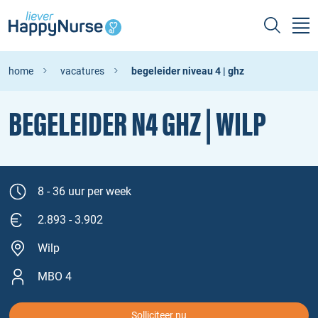
home
vacatures
begeleider niveau 4 | ghz
BEGELEIDER N4 GHZ | WILP
8 - 36 uur per week
2.893 - 3.902
Wilp
MBO 4
Solliciteer nu