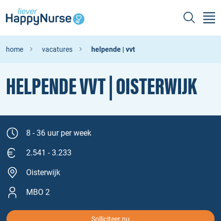
home
vacatures
helpende | vvt
HELPENDE VVT | OISTERWIJK
8 - 36 uur per week
2.541 - 3.233
Oisterwijk
MBO 2
Solliciteer nu