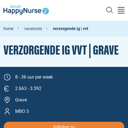
home
vacatures
verzorgende ig | vvt
VERZORGENDE IG VVT | GRAVE
8 - 36 uur per week
2.663 - 3.592
Grave
MBO 3
Solliciteer nu