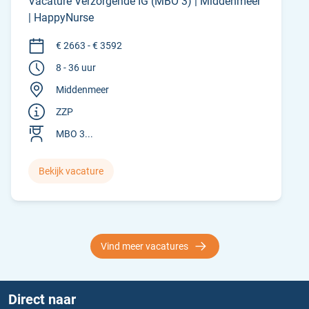
Vacature Verzorgende IG (MBO 3) | Middenmeer
| HappyNurse
€ 2663 - € 3592
8 - 36 uur
Middenmeer
ZZP
MBO 3...
Bekijk vacature
Vind meer vacatures
Direct naar