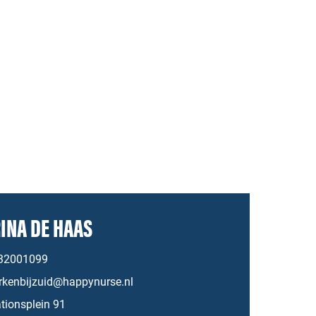
INA DE HAAS
32001099
rkenbijzuid@happynurse.nl
tionsplein 91