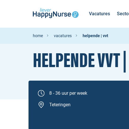
Vacatures
Secto
home
vacatures
helpende | vvt
HELPENDE VVT |
8 - 36 uur per week
Teteringen