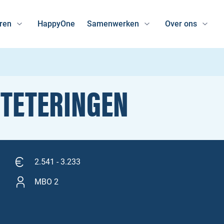
ren
HappyOne
Samenwerken
Over ons
 TETERINGEN
2.541 - 3.233
MBO 2