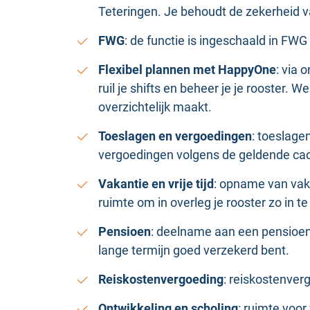
Teteringen. Je behoudt de zekerheid van 
FWG
: de functie is ingeschaald in FWG
Flexibel plannen met HappyOne
: via 
ruil je shifts en beheer je je rooster. W
overzichtelijk maakt.
Toeslagen en vergoedingen
: toeslage
vergoedingen volgens de geldende ca
Vakantie en vrije tijd
: opname van vak
ruimte om in overleg je rooster zo in te 
Pensioen
: deelname aan een pensioen
lange termijn goed verzekerd bent.
Reiskostenvergoeding
: reiskostenver
Ontwikkeling en scholing
: ruimte voor