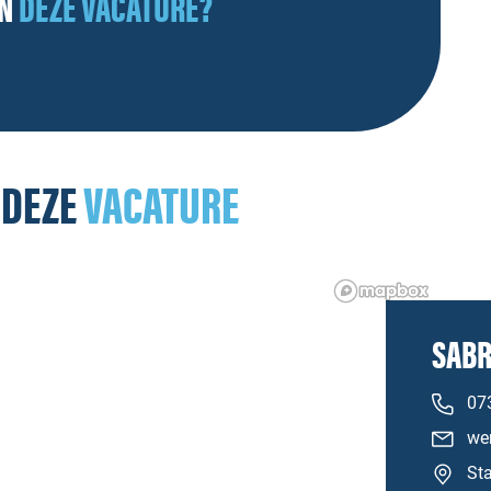
AN
DEZE VACATURE?
 DEZE
VACATURE
SABR
07
we
Sta