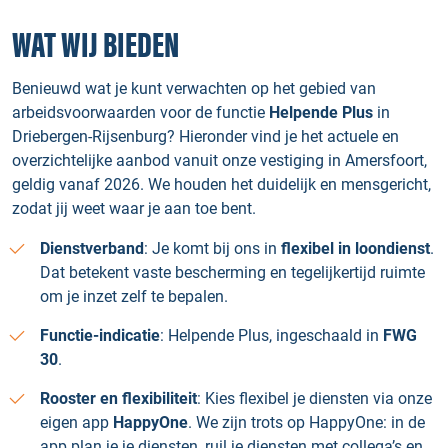
WAT WIJ BIEDEN
Benieuwd wat je kunt verwachten op het gebied van
arbeidsvoorwaarden voor de functie
Helpende Plus
in
Driebergen-Rijsenburg? Hieronder vind je het actuele en
overzichtelijke aanbod vanuit onze vestiging in Amersfoort,
geldig vanaf 2026. We houden het duidelijk en mensgericht,
zodat jij weet waar je aan toe bent.
Dienstverband
: Je komt bij ons in
flexibel in loondienst
.
Dat betekent vaste bescherming en tegelijkertijd ruimte
om je inzet zelf te bepalen.
Functie-indicatie
: Helpende Plus, ingeschaald in
FWG
30
.
Rooster en flexibiliteit
: Kies flexibel je diensten via onze
eigen app
HappyOne
. We zijn trots op HappyOne: in de
app plan je je diensten, ruil je diensten met collega’s en