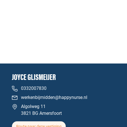
JOYCE GLISMEIJER
0332007830
werkenbijmidden@happynurse.nl
Algolweg 11
3821 BG Amersfoort
Route naar deze vestiging