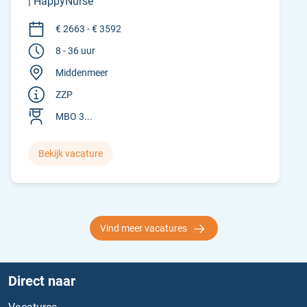
| HappyNurse
€ 2663 - € 3592
8 - 36 uur
Middenmeer
ZZP
MBO 3...
Bekijk vacature
Vind meer vacatures
Direct naar