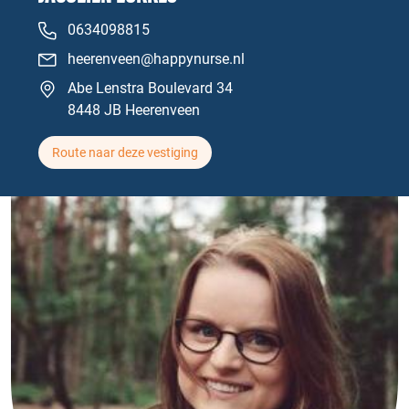
0634098815
heerenveen@happynurse.nl
Abe Lenstra Boulevard 34
8448 JB Heerenveen
Route naar deze vestiging