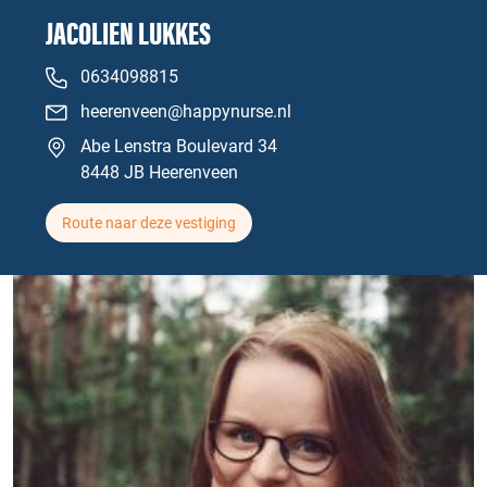
JACOLIEN LUKKES
0634098815
heerenveen@happynurse.nl
Abe Lenstra Boulevard 34
8448 JB Heerenveen
Route naar deze vestiging