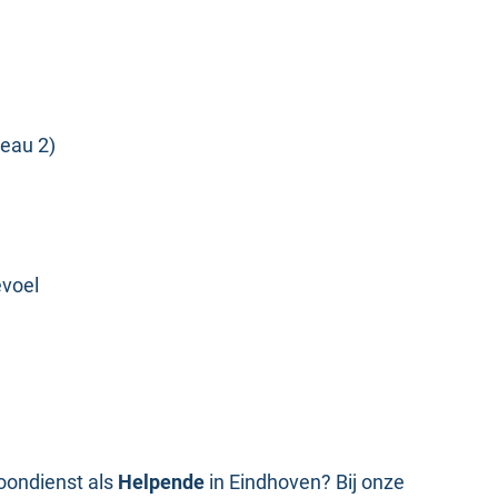
veau 2)
evoel
loondienst als
Helpende
in Eindhoven? Bij onze