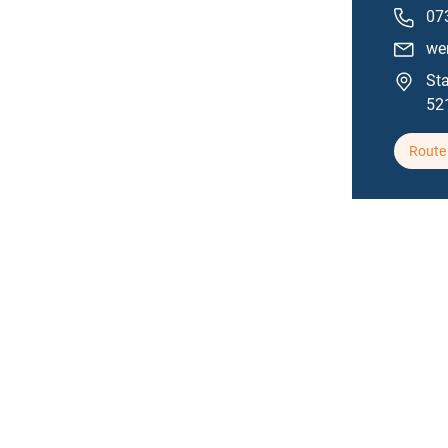
07
we
Sta
52
Route 