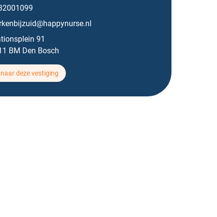
32001099
rkenbijzuid@happynurse.nl
tionsplein 91
11 BM Den Bosch
naar deze vestiging