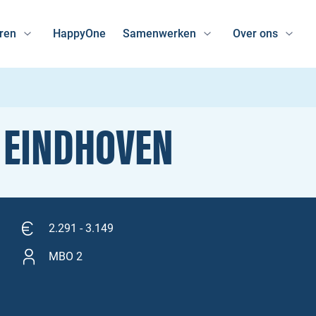
ren
HappyOne
Samenwerken
Over ons
| EINDHOVEN
2.291 - 3.149
MBO 2