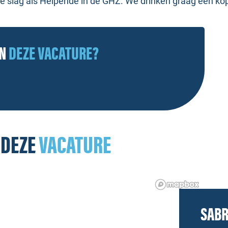
 slag als Helpende in de GHZ. We drinken graag een kop ko
AN
DEZE VACATURE?
 DEZE
VACATURE
SABR