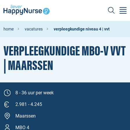
home
vacatures
verpleegkundige niveau 4 | vvt
VERPLEEGKUNDIGE MBO‑V VVT
| MAARSSEN
8 - 36 uur per week
2.981 - 4.245
Maarssen
MBO 4