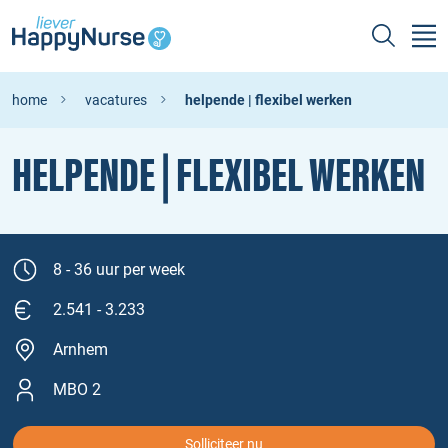
home
vacatures
helpende | flexibel werken
HELPENDE | FLEXIBEL WERKEN
8 - 36 uur per week
2.541 - 3.233
Arnhem
MBO 2
Solliciteer nu