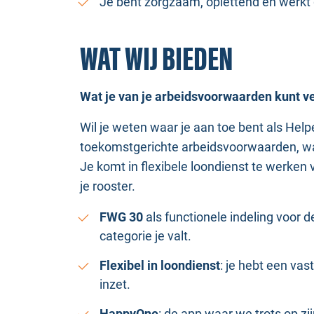
Je bent zorgzaam, oplettend en werkt
WAT WIJ BIEDEN
Wat je van je arbeidsvoorwaarden kunt 
Wil je weten waar je aan toe bent als Hel
toekomstgerichte arbeidsvoorwaarden, wa
Je komt in flexibele loondienst te werken 
je rooster.
FWG 30
als functionele indeling voor d
categorie je valt.
Flexibel in loondienst
: je hebt een vas
inzet.
HappyOne
: de app waar we trots op zij