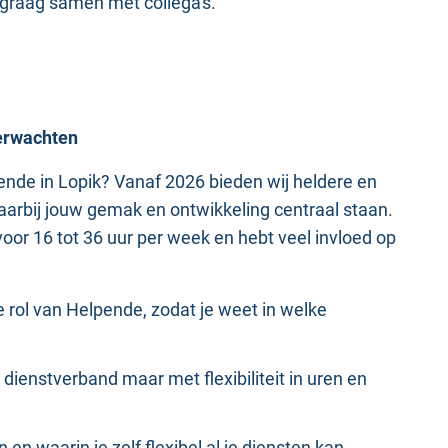
 graag samen met collega's.
verwachten
pende in Lopik? Vanaf 2026 bieden wij heldere en
arbij jouw gemak en ontwikkeling centraal staan.
voor 16 tot 36 uur per week en hebt veel invloed op
e rol van Helpende, zodat je weet in welke
t dienstverband maar met flexibiliteit in uren en
n en waarin je zelf flexibel al je diensten kan