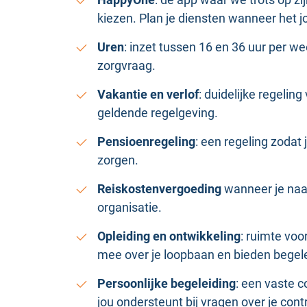
kiezen. Plan je diensten wanneer het jo
Uren
: inzet tussen 16 en 36 uur per w
zorgvraag.
Vakantie en verlof
: duidelijke regeli
geldende regelgeving.
Pensioenregeling
: een regeling zodat 
zorgen.
Reiskostenvergoeding
wanneer je naar
organisatie.
Opleiding en ontwikkeling
: ruimte voo
mee over je loopbaan en bieden begelei
Persoonlijke begeleiding
: een vaste c
jou ondersteunt bij vragen over je cont