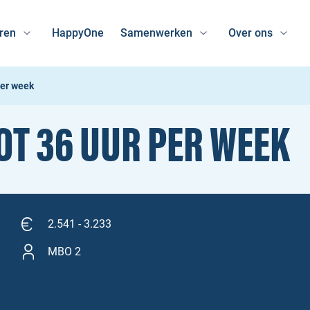
ren
HappyOne
Samenwerken
Over ons
per week
TOT 36 UUR PER WEEK
2.541 - 3.233
MBO 2