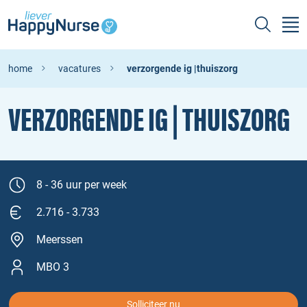
home
vacatures
verzorgende ig |thuiszorg
VERZORGENDE IG | THUISZORG
8 - 36 uur per week
2.716 - 3.733
Meerssen
MBO 3
Solliciteer nu