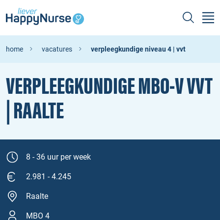
home
vacatures
verpleegkundige niveau 4 | vvt
VERPLEEGKUNDIGE MBO‑V VVT
| RAALTE
8 - 36 uur per week
2.981 - 4.245
Raalte
MBO 4