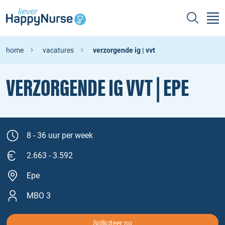
home
vacatures
verzorgende ig | vvt
VERZORGENDE IG VVT | EPE
8 - 36 uur per week
2.663 - 3.592
Epe
MBO 3
Solliciteer nu