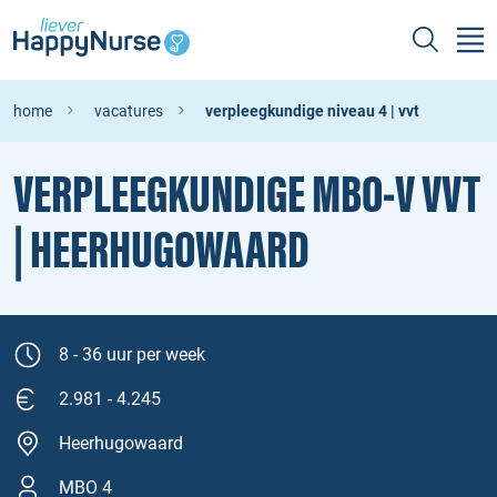
home
vacatures
verpleegkundige niveau 4 | vvt
VERPLEEGKUNDIGE MBO‑V VVT
| HEERHUGOWAARD
8 - 36 uur per week
2.981 - 4.245
Heerhugowaard
MBO 4