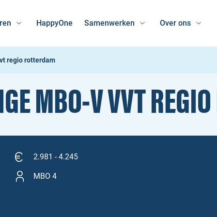
ren
HappyOne
Samenwerken
Over ons
t regio rotterdam
GE MBO‑V VVT REGI
2.981 - 4.245
MBO 4