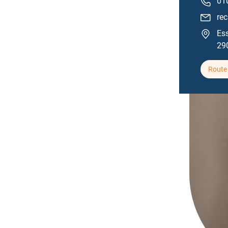
010
re
Es
290
Route 