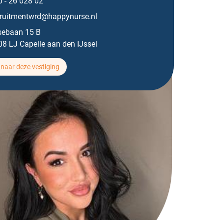
 - 26 028 02
cruitmentwrd@happynurse.nl
sebaan 15 B
8 LJ Capelle aan den IJssel
naar deze vestiging