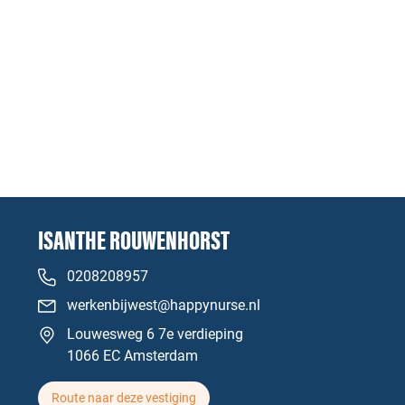
ISANTHE ROUWENHORST
0208208957
werkenbijwest@happynurse.nl
Louwesweg 6 7e verdieping
1066 EC Amsterdam
Route naar deze vestiging