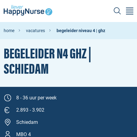
home
vacatures
begeleider niveau 4 | ghz
BEGELEIDER N4 GHZ |
SCHIEDAM
8 - 36 uur per week
2.893 - 3.902
Schiedam
MBO 4