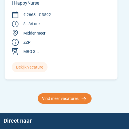
| HappyNurse
€ 2663 - € 3592
8 - 36 uur
Middenmeer
ZZP
MBO 3...
Bekijk vacature
Vind meer vacatures
Direct naar