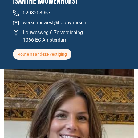
ISANTHE ROUWENHORST
0208208957
werkenbijwest@happynurse.nl
Louwesweg 6 7e verdieping
1066 EC Amsterdam
Route naar deze vestiging