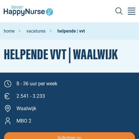
home
vacatures
helpende | vvt
HELPENDE VVT | WAALWIJK
8 - 36 uur per week
2.541 - 3.233
Waalwijk
MBO 2
Solliciteer nu