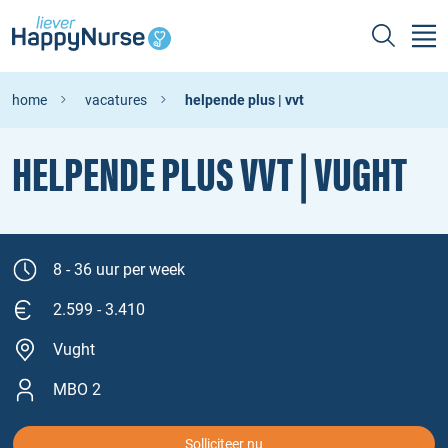
home
vacatures
helpende plus | vvt
HELPENDE PLUS VVT | VUGHT
8 - 36 uur per week
2.599 - 3.410
Vught
MBO 2
Solliciteer nu