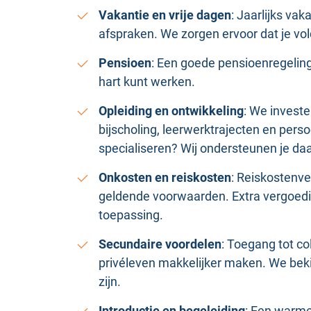
Vakantie en vrije dagen
: Jaarlijks va
afspraken. We zorgen ervoor dat je v
Pensioen
: Een goede pensioenregeling
hart kunt werken.
Opleiding en ontwikkeling
: We invest
bijscholing, leerwerktrajecten en pers
specialiseren? Wij ondersteunen je daa
Onkosten en reiskosten
: Reiskostenv
geldende voorwaarden. Extra vergoed
toepassing.
Secundaire voordelen
: Toegang tot co
privéleven makkelijker maken. We bek
zijn.
Introductie en begeleiding
: Een warme