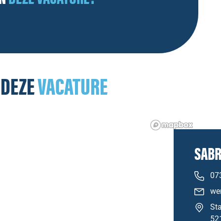
 DEZE
VACATURE
SABR
07
we
Sta
52