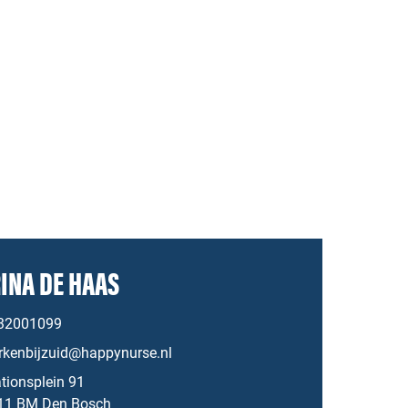
INA DE HAAS
32001099
rkenbijzuid@happynurse.nl
tionsplein 91
11 BM Den Bosch