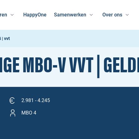
ren
HappyOne
Samenwerken
Over ons
| vvt
GE MBO‑V VVT | GEL
2.981 - 4.245
MBO 4