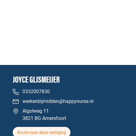
JOYCE GLISMEIJER
0332007830
werkenbijmidden@happynurse.nl
Algolweg 11
3821 BG Amersfoort
Route naar deze vestiging