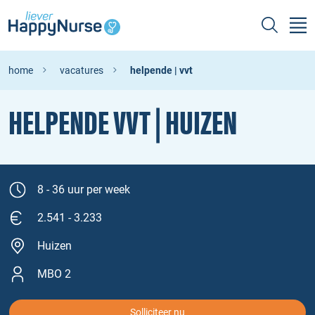
home
vacatures
helpende | vvt
HELPENDE VVT | HUIZEN
8 - 36 uur per week
2.541 - 3.233
Huizen
MBO 2
Solliciteer nu