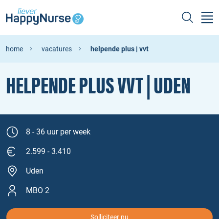
home
vacatures
helpende plus | vvt
HELPENDE PLUS VVT | UDEN
8 - 36 uur per week
2.599 - 3.410
Uden
MBO 2
Solliciteer nu