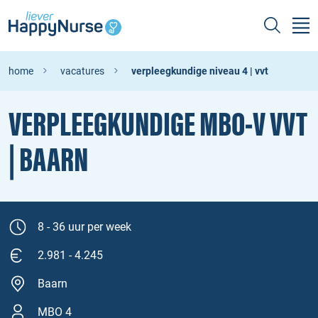
home
vacatures
verpleegkundige niveau 4 | vvt
VERPLEEGKUNDIGE MBO‑V VVT
| BAARN
8 - 36 uur per week
2.981 - 4.245
Baarn
MBO 4