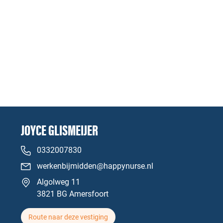
JOYCE GLISMEIJER
0332007830
werkenbijmidden@happynurse.nl
Algolweg 11
3821 BG Amersfoort
Route naar deze vestiging