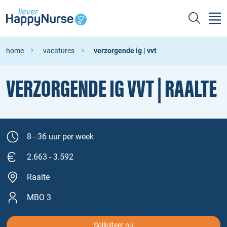
home
vacatures
verzorgende ig | vvt
VERZORGENDE IG VVT | RAALTE
8 - 36 uur per week
2.663 - 3.592
Raalte
MBO 3
Solliciteer nu