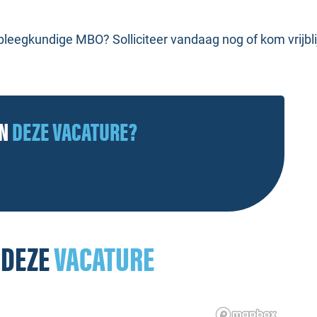
rpleegkundige MBO? Solliciteer vandaag nog of kom vrijbl
AN
DEZE VACATURE?
 DEZE
VACATURE