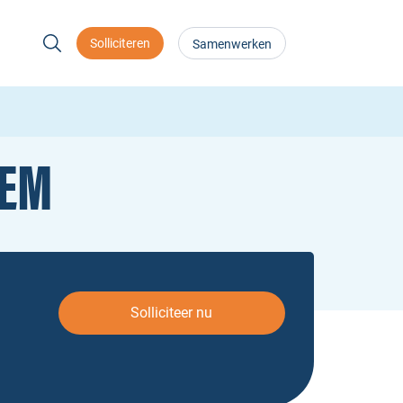
Solliciteren
Samenwerken
HEM
Solliciteer nu