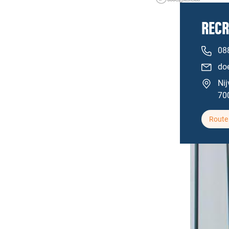
RECR
088
do
Ni
70
Route 