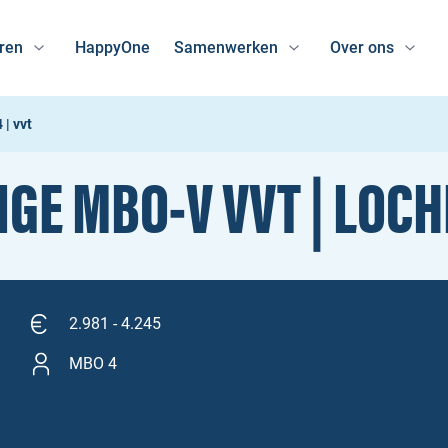
ren
HappyOne
Samenwerken
Over ons
| vvt
GE MBO‑V VVT | LOC
2.981 - 4.245
MBO 4