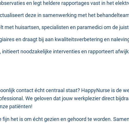
t observaties en legt heldere rapportages vast in het elekt
 actualiseert deze in samenwerking met het behandelteam 
lt met huisartsen, specialisten en paramedici om de juist
giaires en draagt bij aan kwaliteitsverbetering en naleving
s, initieert noodzakelijke interventies en rapporteert afw
rsoonlijk contact écht centraal staat? HappyNurse is de 
fessional. We geloven dat jouw werkplezier direct bijdraa
onze patiënten!
fijn het is om écht gezien en gehoord te worden. Samen