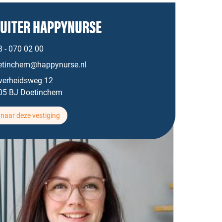
UITER HAPPYNURSE
 - 070 02 00
etinchem@happynurse.nl
jverheidsweg 12
05 BJ Doetinchem
naar deze vestiging