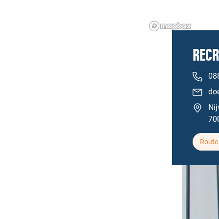
RECR
088
do
Ni
70
Route 