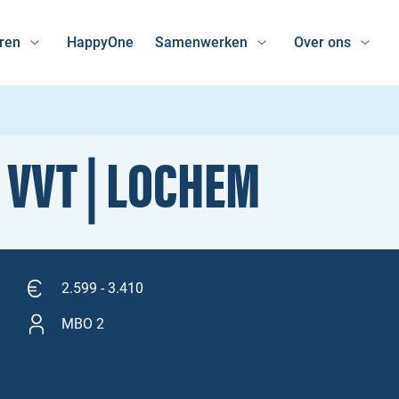
ren
HappyOne
Samenwerken
Over ons
 VVT | LOCHEM
2.599 - 3.410
MBO 2