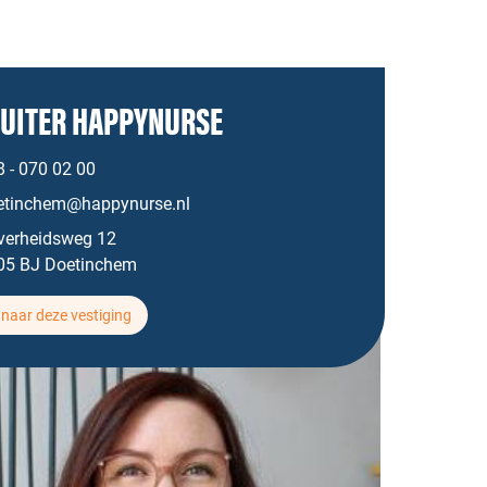
UITER HAPPYNURSE
 - 070 02 00
etinchem@happynurse.nl
jverheidsweg 12
05 BJ Doetinchem
naar deze vestiging