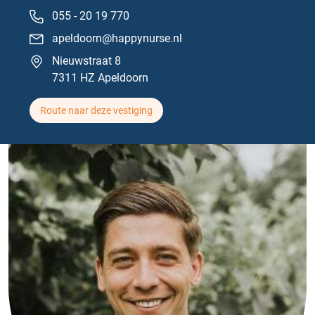
055 - 20 19 770
apeldoorn@happynurse.nl
Nieuwstraat 8
7311 HZ Apeldoorn
Route naar deze vestiging