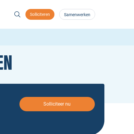
Solliciteren
Samenwerken
EN
Solliciteer nu