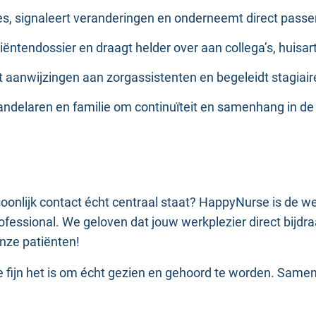
ies, signaleert veranderingen en onderneemt direct passen
cliëntendossier en draagt helder over aan collega’s, huis
ft aanwijzingen aan zorgassistenten en begeleidt stagiair
ndelaren en familie om continuïteit en samenhang in de
rsoonlijk contact écht centraal staat? HappyNurse is de 
fessional. We geloven dat jouw werkplezier direct bijdraa
onze patiënten!
fijn het is om écht gezien en gehoord te worden. Samen