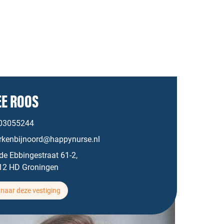
E ROOS
03055244
rkenbijnoord@happynurse.nl
de Ebbingestraat 61-2,
12 HD Groningen
naar deze vestiging