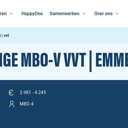
ren
HappyOne
Samenwerken
Over ons
| vvt
GE MBO‑V VVT | EMM
2.981 - 4.245
MBO 4