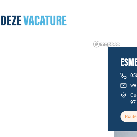
 DEZE
VACATURE
ESME
05
we
Ou
97
Route 