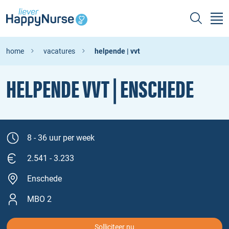
home
vacatures
helpende | vvt
HELPENDE VVT | ENSCHEDE
8 - 36 uur per week
2.541 - 3.233
Enschede
MBO 2
Solliciteer nu