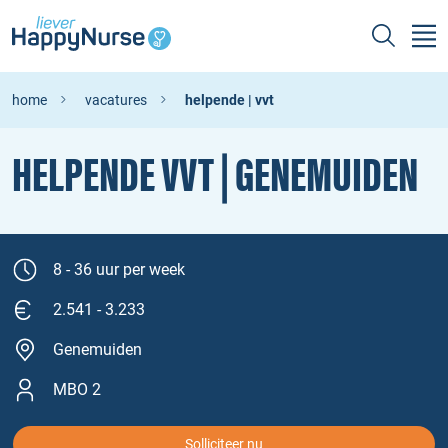
home
vacatures
helpende | vvt
HELPENDE VVT | GENEMUIDEN
8 - 36 uur per week
2.541 - 3.233
Genemuiden
MBO 2
Solliciteer nu