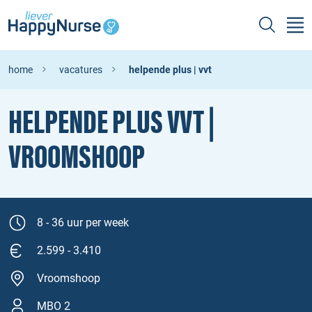
home
vacatures
helpende plus | vvt
HELPENDE PLUS VVT |
VROOMSHOOP
8 - 36 uur per week
2.599 - 3.410
Vroomshoop
MBO 2