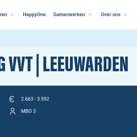
ren
HappyOne
Samenwerken
Over ons
G VVT | LEEUWARDEN
2.663 - 3.592
MBO 3