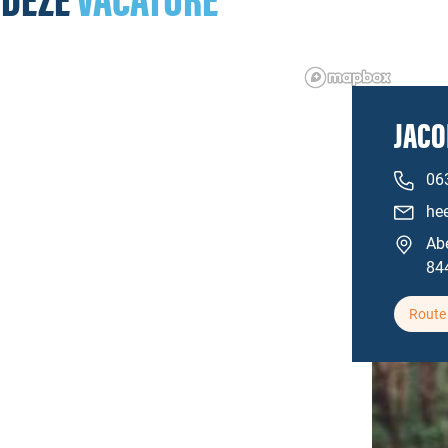
 DEZE
VACATURE
JACO
06
he
Ab
84
Route 