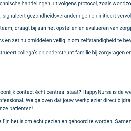
technische handelingen uit volgens protocol, zoals wondz
g, signaleert gezondheidsveranderingen en initieert vervo
ir team, draagt bij aan het opstellen en evalueren van zor
fers en zet hulpmiddelen veilig in om zelfstandigheid te be
strueert collega’s en ondersteunt familie bij zorgvragen en
rsoonlijk contact écht centraal staat? HappyNurse is de 
fessional. We geloven dat jouw werkplezier direct bijdraa
onze patiënten!
fijn het is om écht gezien en gehoord te worden. Samen