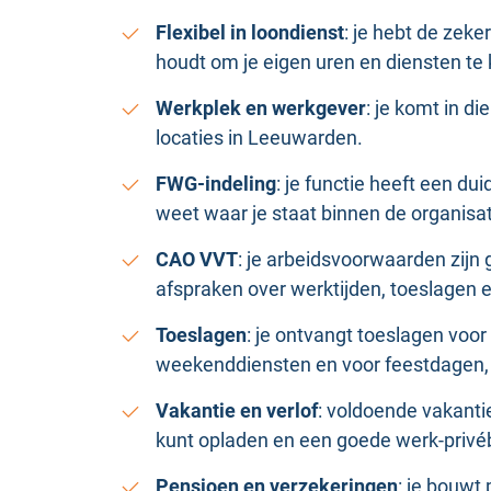
Flexibel in loondienst
: je hebt de zeke
houdt om je eigen uren en diensten te 
Werkplek en werkgever
: je komt in d
locaties in Leeuwarden.
FWG-indeling
: je functie heeft een du
weet waar je staat binnen de organisat
CAO VVT
: je arbeidsvoorwaarden zijn
afspraken over werktijden, toeslagen e
Toeslagen
: je ontvangt toeslagen voo
weekenddiensten en voor feestdagen,
Vakantie en verlof
: voldoende vakanti
kunt opladen en een goede werk-privé
Pensioen en verzekeringen
: je bouwt