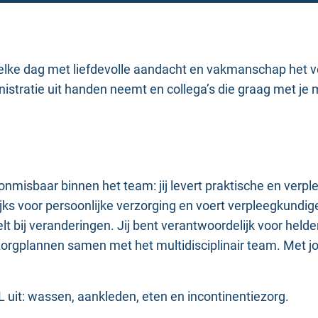
elke dag met liefdevolle aandacht en vakmanschap het ve
nistratie uit handen neemt en collega’s die graag met j
onmisbaar binnen het team: jij levert praktische en verpl
lijks voor persoonlijke verzorging en voert verpleegkundig
lt bij veranderingen. Jij bent verantwoordelijk voor helde
n zorgplannen samen met het multidisciplinair team. Met
L uit: wassen, aankleden, eten en incontinentiezorg.