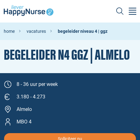
home
vacatures
begeleider niveau 4 | ggz
BEGELEIDER N4 GGZ | ALMELO
8 - 36 uur per week
3.180 - 4.273
Almelo
MBO 4
Solliciteer nu