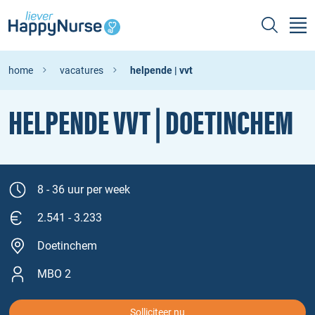
home
vacatures
helpende | vvt
HELPENDE VVT | DOETINCHEM
8 - 36 uur per week
2.541 - 3.233
Doetinchem
MBO 2
Solliciteer nu