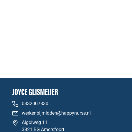
JOYCE GLISMEIJER
0332007830
werkenbijmidden@happynurse.nl
Algolweg 11
3821 BG Amersfoort