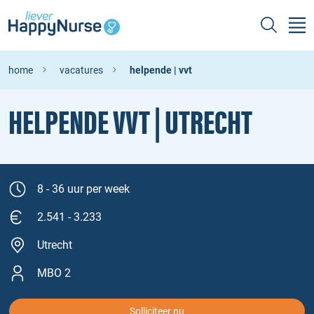
home
vacatures
helpende | vvt
HELPENDE VVT | UTRECHT
8 - 36 uur per week
2.541 - 3.233
Utrecht
MBO 2
Solliciteer nu