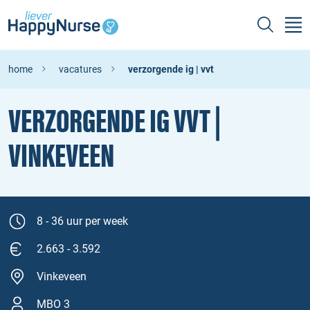
home
vacatures
verzorgende ig | vvt
VERZORGENDE IG VVT |
VINKEVEEN
8 - 36 uur per week
2.663 - 3.592
Vinkeveen
MBO 3