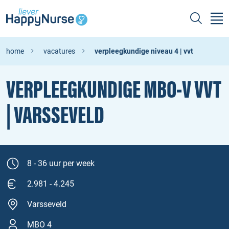
home
vacatures
verpleegkundige niveau 4 | vvt
VERPLEEGKUNDIGE MBO‑V VVT
| VARSSEVELD
8 - 36 uur per week
2.981 - 4.245
Varsseveld
MBO 4