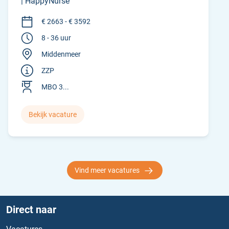
| HappyNurse
€ 2663 - € 3592
8 - 36 uur
Middenmeer
ZZP
MBO 3...
Bekijk vacature
Vind meer vacatures
Direct naar