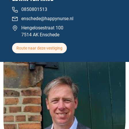
0850801513
enschede@happynurse.nl
Hengelosestraat 100
7514 AK Enschede
Route naar deze vestiging