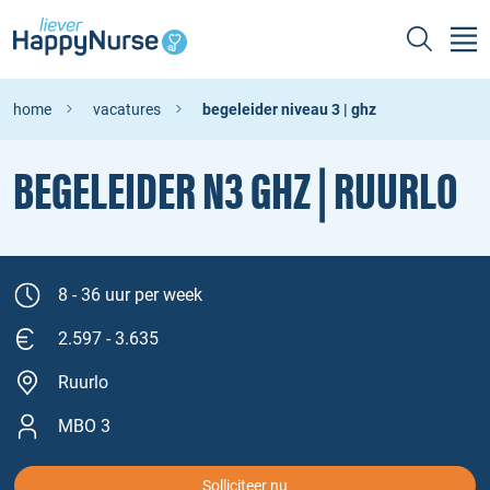
home
vacatures
begeleider niveau 3 | ghz
BEGELEIDER N3 GHZ | RUURLO
8 - 36 uur per week
2.597 - 3.635
Ruurlo
MBO 3
Solliciteer nu