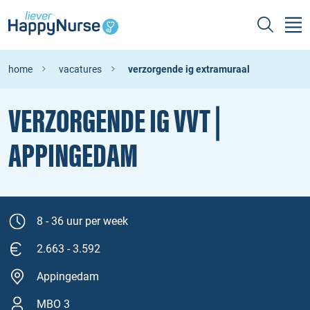
home
vacatures
verzorgende ig extramuraal
VERZORGENDE IG VVT |
APPINGEDAM
8 - 36 uur per week
2.663 - 3.592
Appingedam
MBO 3