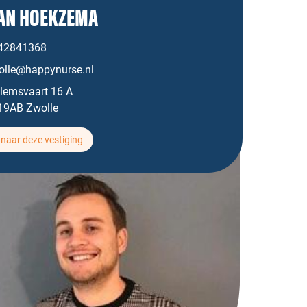
AN HOEKZEMA
42841368
olle@happynurse.nl
llemsvaart 16 A
19AB Zwolle
naar deze vestiging