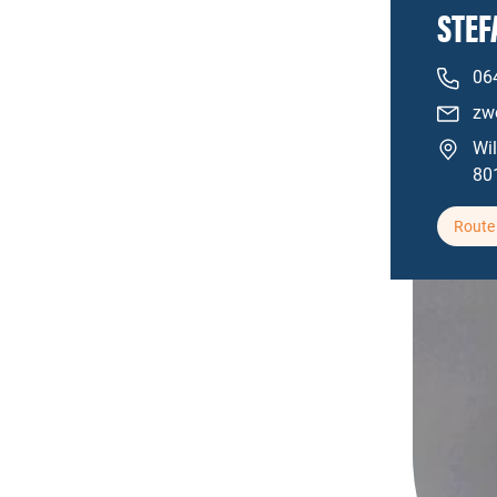
STEF
06
zw
Wi
80
Route 