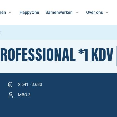
ren
HappyOne
Samenwerken
Over ons
r
ROFESSIONAL *1 KDV 
2.641 - 3.630
MBO 3