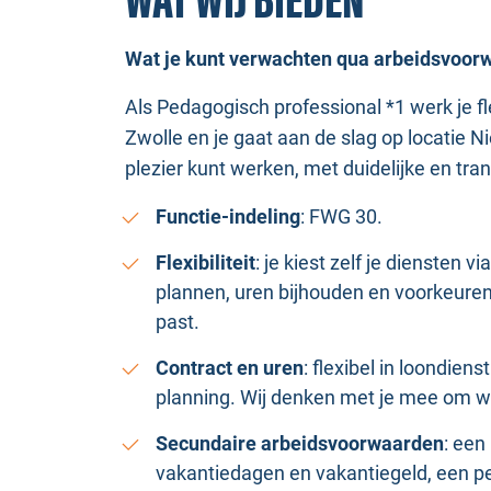
WAT WIJ BIEDEN
Wat je kunt verwachten qua arbeidsvoor
Als Pedagogisch professional *1 werk je fle
Zwolle en je gaat aan de slag op locatie 
plezier kunt werken, met duidelijke en tr
Functie-indeling
: FWG 30.
Flexibiliteit
: je kiest zelf je diensten
plannen, uren bijhouden en voorkeuren i
past.
Contract en uren
: flexibel in loondie
planning. Wij denken met je mee om we
Secundaire arbeidsvoorwaarden
: een
vakantiedagen en vakantiegeld, een p