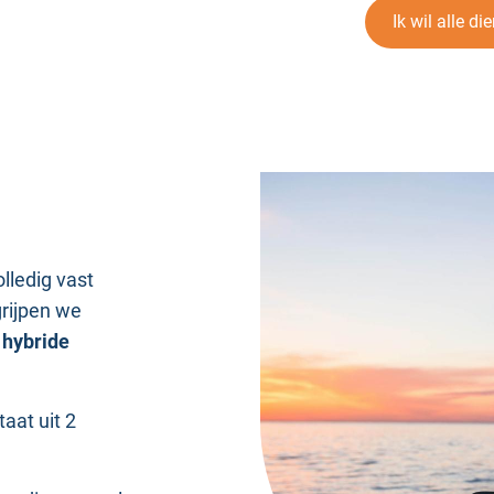
Ik wil alle d
olledig vast
grijpen we
n
hybride
aat uit 2