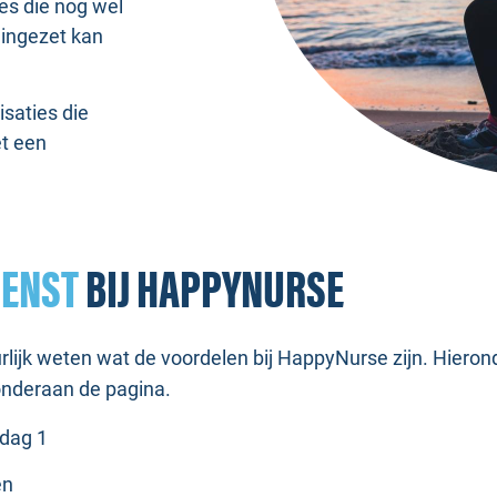
ies die nog wel
 ingezet kan
isaties die
et een
IENST
BIJ HAPPYNURSE
uurlijk weten wat de voordelen bij HappyNurse zijn. Hiero
onderaan de pagina.
 dag 1
en