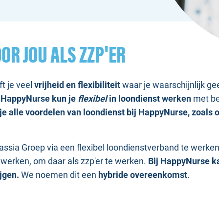
OR JOU ALS ZZP'ER
t je veel
vrijheid en flexibiliteit
waar je waarschijnlijk ge
j HappyNurse kun je
flexibel
in loondienst werken
met be
e alle voordelen van loondienst bij HappyNurse, zoals 
nassia Groep via een flexibel loondienstverband te werke
 werken, om daar als zzp'er te werken.
Bij HappyNurse k
ijgen.
We noemen dit een
hybride overeenkomst
.