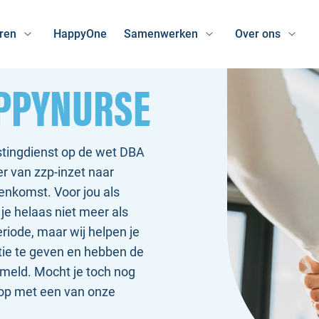
ren
HappyOne
Samenwerken
Over ons
PPYNURSE
tingdienst op de wet DBA
r van zzp-inzet naar
enkomst. Voor jou als
 je helaas niet meer als
riode, maar wij helpen je
tie te geven en hebben de
ameld. Mocht je toch nog
op met een van onze