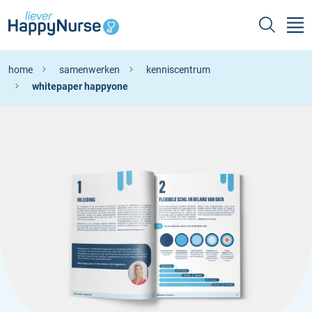
home
samenwerken
kenniscentrum
whitepaper happyone